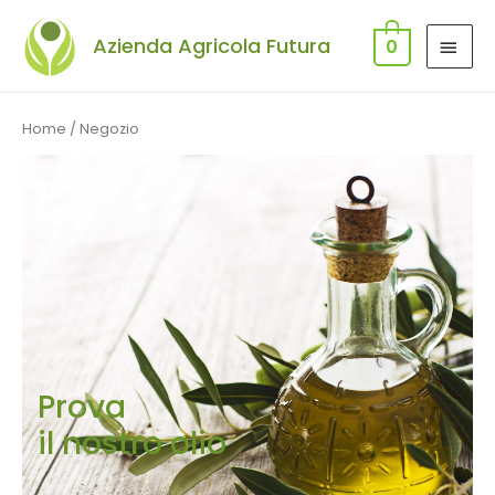
Vai
MEN
al
Azienda Agricola Futura
0
contenuto
PRIN
Home
/ Negozio
Prova
il nostro olio​